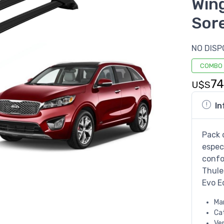
Wing
Sore
NO DISP
COMBO
7
U$S
In
Pack 
especi
confo
Thule
Evo E
Ma
Ca
Ve