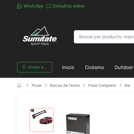
WhatsApp
Consultas online
Inicio
Ciclismo
Outdoor
Enviar a ...
Thule
Barras de Techo
Pack Completo
Kia