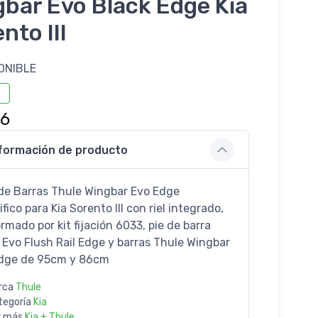
bar Evo Black Edge Kia
nto III
ONIBLE
46
formación de producto
de Barras Thule Wingbar Evo Edge
fico para Kia Sorento III con riel integrado,
rmado por kit fijación 6033, pie de barra
 Evo Flush Rail Edge y barras Thule Wingbar
dge de 95cm y 86cm
rca
Thule
tegoría
Kia
r más
Kia + Thule