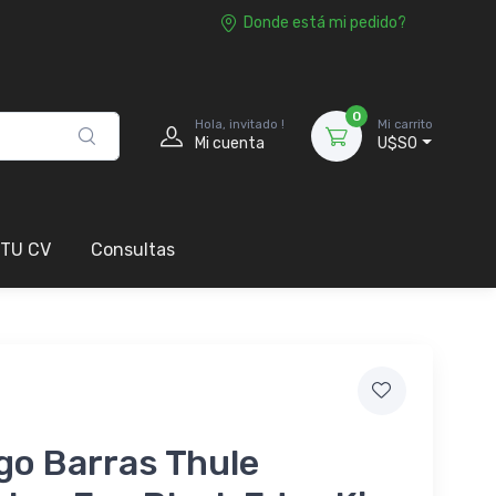
Donde está mi pedido?
0
Hola, invitado !
Mi carrito
Mi cuenta
U$S0
 TU CV
Consultas
go Barras Thule