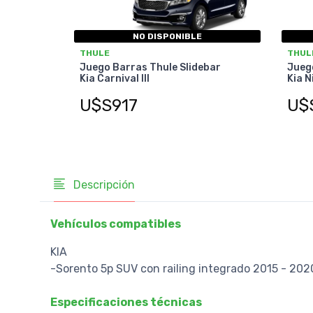
NO DISPONIBLE
THULE
THUL
Juego Barras Thule Slidebar
Juego
Kia Carnival III
Kia N
U$S917
U$
Descripción
Vehículos compatibles
KIA
-Sorento 5p SUV con railing integrado 2015 - 202
Especificaciones técnicas