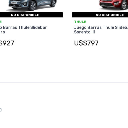
NO DISPONIBLE
NO DISPONIBLE
E
THULE
 Barras Thule Slidebar
Juego Barras Thule Slideb
iro
Sorento III
S927
U$S797
0