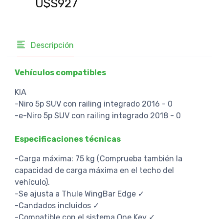
U$S927
U$
Descripción
Vehículos compatibles
KIA
-Niro 5p SUV con railing integrado 2016 - 0
-e-Niro 5p SUV con railing integrado 2018 - 0
Especificaciones técnicas
-Carga máxima: 75 kg (Comprueba también la
capacidad de carga máxima en el techo del
vehículo).
-Se ajusta a Thule WingBar Edge ✓
-Candados incluidos ✓
-Compatible con el sistema One Key ✓