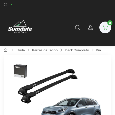
0
Thule
Barras de Techo
Pack Completo
Kia