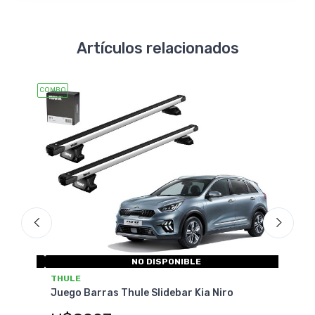
Artículos relacionados
COMBO
COMBO
NO DISPONIBLE
THULE
THU
val
Juego Barras Thule Slidebar Kia Niro
Jueg