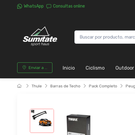
WhatsApp
Consultas online
Inicio
Ciclismo
Outdoor
Enviar a ...
Thule
Barras de Techo
Pack Completo
Peug