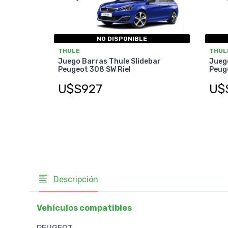
NO DISPONIBLE
THULE
THUL
Juego Barras Thule Slidebar
Juego
Peugeot 308 SW Riel
Peug
U$S927
U$
Descripción
Vehículos compatibles