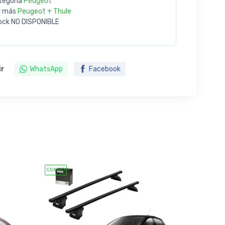
tegoría
Peugeot
r más
Peugeot + Thule
ock
NO DISPONIBLE
ir
WhatsApp
Facebook
COMBO