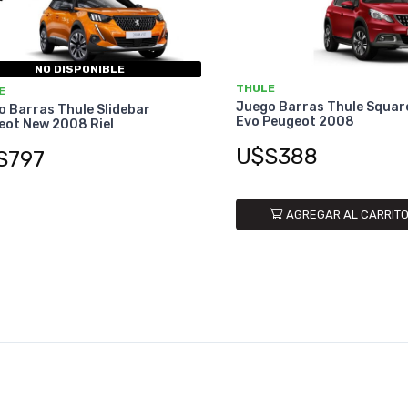
NO DISPONIBLE
THULE
E
Juego Barras Thule Squar
 Barras Thule Slidebar
Evo Peugeot 2008
eot New 2008 Riel
U$S388
S797
AGREGAR AL CARRIT