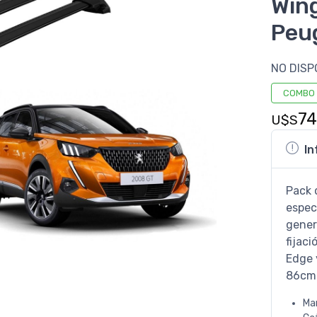
Win
Peu
NO DISP
COMBO
7
U$S
In
Pack 
espec
gener
fijaci
Edge 
86cm
Ma