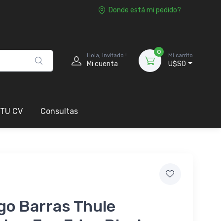
Donde está mi pedido?
0
Hola, invitado !
Mi carrito
Mi cuenta
U$S0
 TU CV
Consultas
go Barras Thule