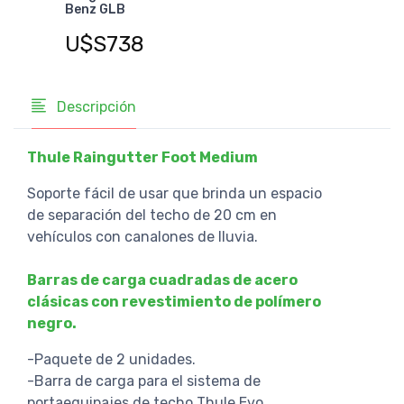
Benz GLB
Ben
U$S738
U$
Descripción
Thule Raingutter Foot Medium
Soporte fácil de usar que brinda un espacio
de separación del techo de 20 cm en
vehículos con canalones de lluvia.
Barras de carga cuadradas de acero
clásicas con revestimiento de polímero
negro.
-Paquete de 2 unidades.
-Barra de carga para el sistema de
portaequipajes de techo Thule Evo