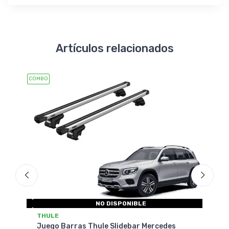
Artículos relacionados
COMBO
COMBO
NO DISPONIBLE
THULE
THU
Juego Barras Thule Slidebar Mercedes
Jueg