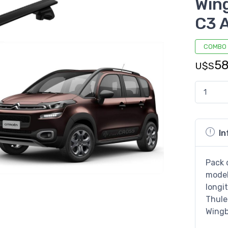
Wing
C3 
COMBO
5
U$S
In
Pack 
model
longi
Thule
Wingb