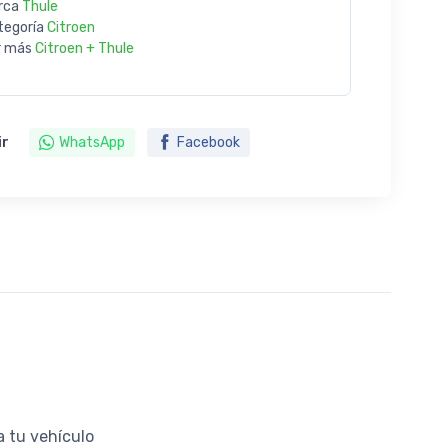
rca
Thule
tegoría
Citroen
r más
Citroen + Thule
ir
WhatsApp
Facebook
a tu vehículo