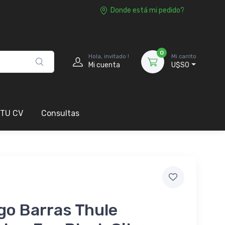
Donde está mi pedido?
0
Hola, invitado !
Mi carrito
Mi cuenta
U$S0
 TU CV
Consultas
go Barras Thule