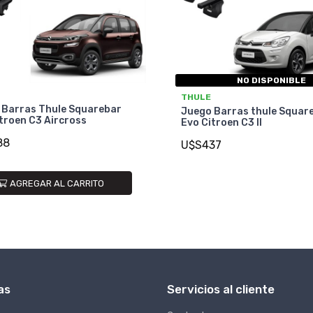
NO DISPONIBLE
THULE
 Barras Thule Squarebar
Juego Barras thule Squar
troen C3 Aircross
Evo Citroen C3 II
88
U$S437
AGREGAR AL CARRITO
as
Servicios al cliente