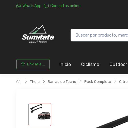
WhatsApp
Consultas online
Inicio
Ciclismo
Outdoor
Enviar a ...
Thule
Barras de Techo
Pack Completo
Citr