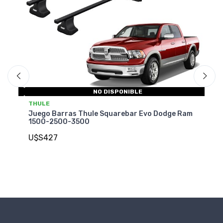
NO DISPONIBLE
T
THULE
Ju
Juego Barras Thule Squarebar Evo Dodge Ram
Jo
1500-2500-3500
U
U$S427