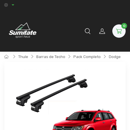
0
Thule
Barras de Techo
Pack Completo
Dodge