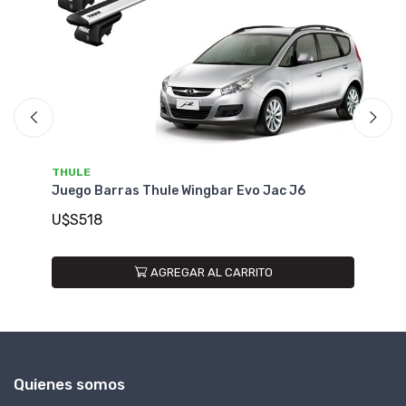
THULE
T
Juego Barras Thule Wingbar Evo Jac J6
Ju
U$S518
U
AGREGAR AL CARRITO
Quienes somos