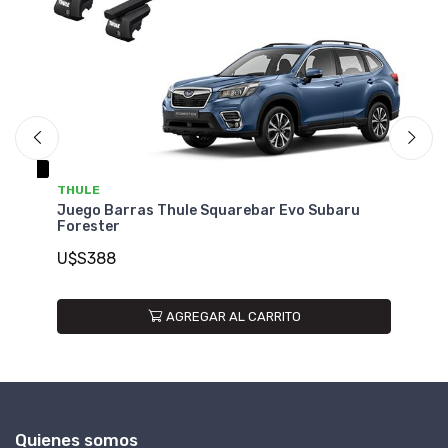
THULE
T
Juego Barras Thule Squarebar Evo Subaru
Ju
Forester
U
U$S388
AGREGAR AL CARRITO
Quienes somos