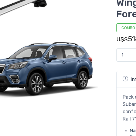
Win
For
COMBO
51
U$S
In
Pack 
Subar
confo
Rail 
Ma