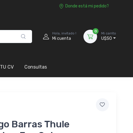
Donde está mi pedido?
0
Hola, invitado !
Mi carrito
Mi cuenta
U$S0
 TU CV
Consultas
go Barras Thule