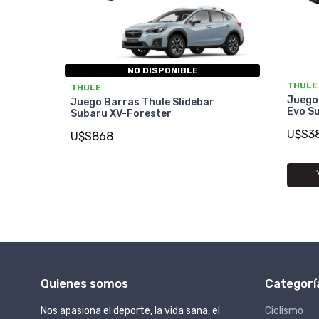
NO DISPONIBLE
THULE
THULE
Juego
Juego Barras Thule Slidebar
Evo S
Subaru XV-Forester
U$S3
U$S868
Quienes somos
Categorí
Nos apasiona el deporte, la vida sana, el
Ciclismo