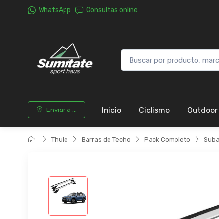
WhatsApp
Consultas online
Inicio
Ciclismo
Outdoor
Enviar a ...
Thule
Barras de Techo
Pack Completo
Suba