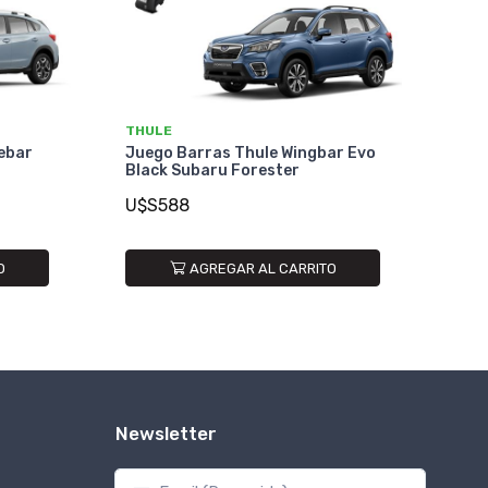
THULE
ebar
Juego Barras Thule Wingbar Evo
Black Subaru Forester
U$S588
O
AGREGAR AL CARRITO
Newsletter