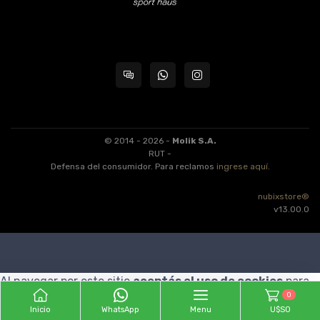
© 2014 - 2026 -
Molik S.A.
RUT -
Defensa del consumidor. Para reclamos
ingrese aquí
.
nubixstore®
v13.00.0
Al navegar por este sitio
aceptás el uso de cookies
para
0
agilizar tu experiencia de compra.
ENTENDIDO
Inicio
WhatsApp
Menu
U$S0