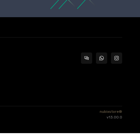
nubixstore®
v13.00.0