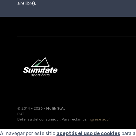
aire libre).
© 2014 - 2026 -
Molik S.A.
RUT -
Defensa del consumidor. Para reclamos
ingrese aquí
.
Al navegar por este sitio
aceptás el uso de cookies
para a