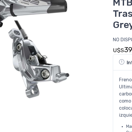
MTB
Tra
Gre
NO DISP
3
U$S
In
Freno
Ultim
carbo
como 
coloc
izqui
Ma