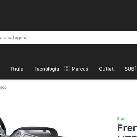
Thule
Tecnología
Marcas
Outlet
SUBÍ
lico
Sram
Fren