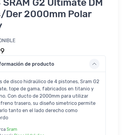
 SRAM G2 Ultimate DM
s/Der 2000mm Polar
y
ONIBLE
99
formación de producto
s de disco hidraúlico de 4 pistones, Sram G2
ate, tope de gama, fabricados en titanio y
no. Con ducto de 2000mm para utilizar
freno trasero, su diseño simetrico permite
arlo tanto en el lado derecho como
erdo
rca
Sram