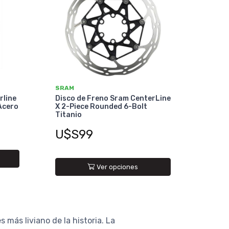
SRAM
rline
Disco de Freno Sram CenterLine
Acero
X 2-Piece Rounded 6-Bolt
Titanio
U$S99
Ver opciones
 más liviano de la historia. La