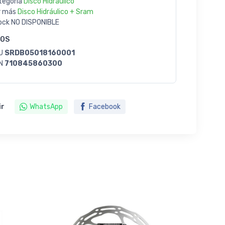
tegoría
Disco Hidráulico
r más
Disco Hidráulico + Sram
ock
NO DISPONIBLE
GOS
U
SRDB05018160001
N
710845860300
ir
WhatsApp
Facebook