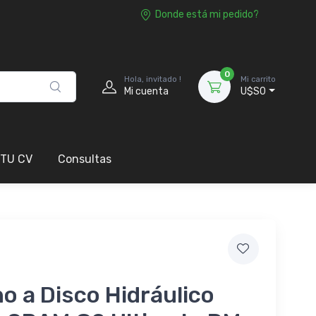
Donde está mi pedido?
0
Hola, invitado !
Mi carrito
Mi cuenta
U$S0
 TU CV
Consultas
o a Disco Hidráulico