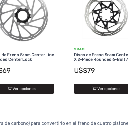
SRAM
o de Freno Sram CenterLine
Disco de Freno Sram Cente
ded CenterLock
X 2-Piece Rounded 6-Bolt 
S69
U$S79
Ver opciones
Ver opciones
ra de carbono) para convertirlo en el freno de cuatro pistones