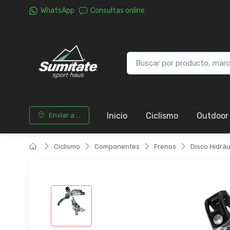
WhatsApp
Consultas online
Inicio
Ciclismo
Outdoor
Enviar a ...
Ciclismo
Componentes
Frenos
Disco Hidráu