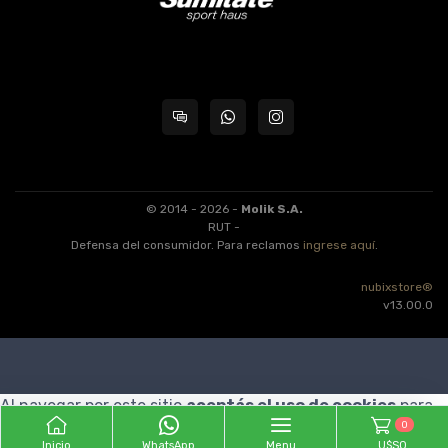
© 2014 - 2026 -
Molik S.A.
RUT -
Defensa del consumidor. Para reclamos
ingrese aquí
.
nubixstore®
v13.00.0
Al navegar por este sitio
aceptás el uso de cookies
para
0
agilizar tu experiencia de compra.
ENTENDIDO
Inicio
WhatsApp
Menu
U$S0