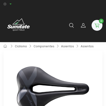
0
Ciclismo
Componentes
Asientos
Asientos