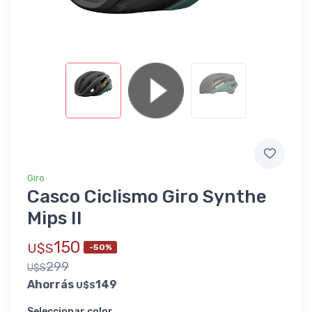
Giro
Casco Ciclismo Giro Synthe
Mips II
150
U$S
-50%
299
U$S
Ahorrás
149
U$S
Seleccionar color