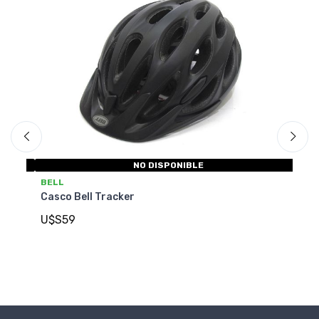
NO DISPONIBLE
BELL
GI
Casco Bell Tracker
Ca
U$S59
U