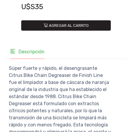
U$
U$S35
AGREGAR AL CARRITO
Descripción
Súper fuerte y rápido, el desengrasante
Citrus Bike Chain Degreaser de Finish Line
fue el limpiador a base de cáscara de naranja
original de la industria que ha establecido el
estándar desde 1988. Citrus Bike Chain
Degreaser está formulado con extractos
cítricos potentes y naturales, por lo que la
transmisión de una bicicleta se limpiará más
rápido y con menos fregado. Esta tecnología
descompondrá y eliminará la grasa, el aceite y