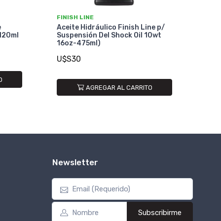
FINISH LINE
e
Aceite Hidráulico Finish Line p/
 120ml
Suspensión Del Shock Oil 10wt
16oz-475ml)
U$S30
O
AGREGAR AL CARRITO
Newsletter
Subscribirme