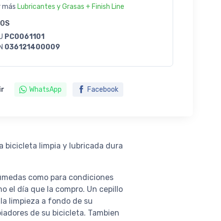
r más
Lubricantes y Grasas + Finish Line
GOS
U
PC0061101
N
036121400009
ir
WhatsApp
Facebook
a bicicleta limpia y lubricada dura
 húmedas como para condiciones
o el día que la compro. Un cepillo
 la limpieza a fondo de su
piadores de su bicicleta. Tambien