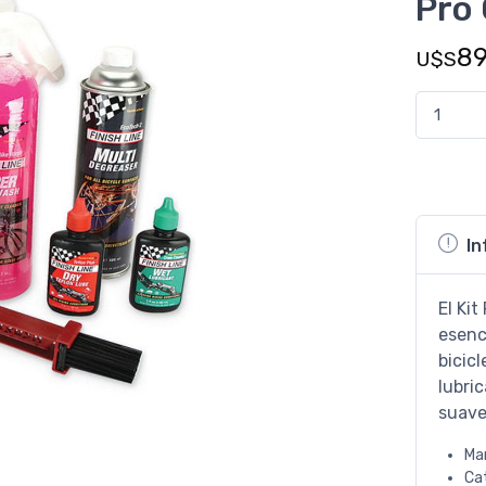
Pro 
8
U$S
In
El Kit
esenc
bicicl
lubri
suave
Ma
Ca