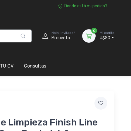
Donde está mi pedido?
0
Hola, invitado !
Mi carrito
Mi cuenta
U$S0
 TU CV
Consultas
de Limpieza Finish Line