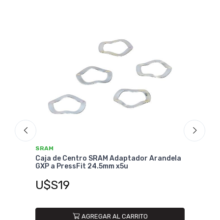
SRAM
aptador Arandela
Caja de Centro SRAM DUB BB30
5u
68mm/73mm
U$S59
CARRITO
AGREGAR AL CARRITO