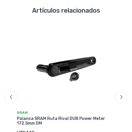
Artículos relacionados
SRAM
S
CD
Palanca SRAM Ruta Rival DUB Power Meter
Pa
172.5mm DM
Me