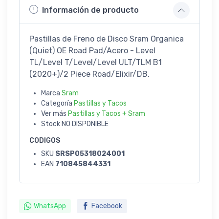
Información de producto
Pastillas de Freno de Disco Sram Organica
(Quiet) OE Road Pad/Acero - Level
TL/Level T/Level/Level ULT/TLM B1
(2020+)/2 Piece Road/Elixir/DB.
Marca
Sram
Categoría
Pastillas y Tacos
Ver más
Pastillas y Tacos + Sram
Stock
NO DISPONIBLE
CODIGOS
SKU
SRSP05318024001
EAN
710845844331
WhatsApp
Facebook