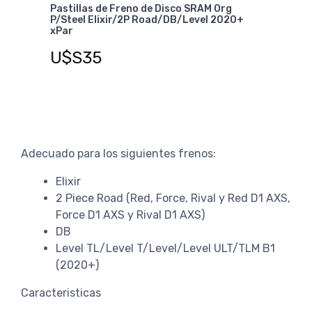
Pastillas de Freno de Disco SRAM Org
Org
P/Steel G2/Trail/Guide/Level 4 Pist xPar
2020+
U$S35
AGREGAR AL CARRITO
Adecuado para los siguientes frenos:
Elixir
2 Piece Road (Red, Force, Rival y Red D1 AXS,
Force D1 AXS y Rival D1 AXS)
DB
Level TL/Level T/Level/Level ULT/TLM B1
(2020+)
Caracteristicas