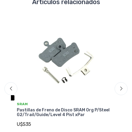
Artículos relacionados
SRAM
AV
Pastillas de Freno de Disco SRAM Org P/Steel
Pa
G2/Trail/Guide/Level 4 Pist xPar
El
U$S35
U