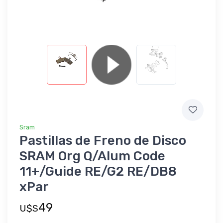
Sram
Pastillas de Freno de Disco
SRAM Org Q/Alum Code
11+/Guide RE/G2 RE/DB8
xPar
49
U$S