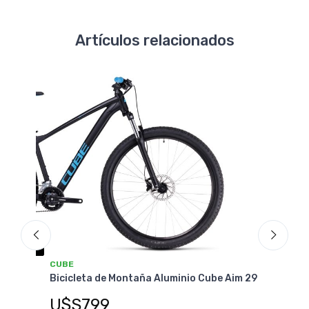
Artículos relacionados
-15%
OF
CUBE
CUB
Bicicleta de Montaña Aluminio Cube Aim 29
Bici
id
29
U$S799