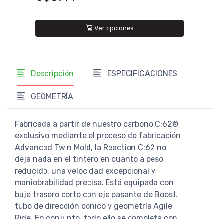
U$S
Ver opciones
Descripción
ESPECIFICACIONES
GEOMETRÍA
Fabricada a partir de nuestro carbono C:62®
exclusivo mediante el proceso de fabricación
Advanced Twin Mold, la Reaction C:62 no
deja nada en el tintero en cuanto a peso
reducido, una velocidad excepcional y
maniobrabilidad precisa. Está equipada con
buje trasero corto con eje pasante de Boost,
tubo de dirección cónico y geometría Agile
Ride. En conjunto, todo ello se completa con