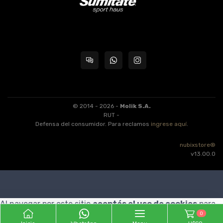
© 2014 - 2026 -
Molik S.A.
RUT -
Defensa del consumidor. Para reclamos
ingrese aquí
.
nubixstore®
v13.00.0
Al navegar por este sitio
aceptás el uso de cookies
para
0
agilizar tu experiencia de compra.
ENTENDIDO