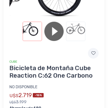
CUBE
Bicicleta de Montaña Cube
Reaction C:62 One Carbono
NO DISPONIBLE
2.719
U$S
-15%
3.199
U$S