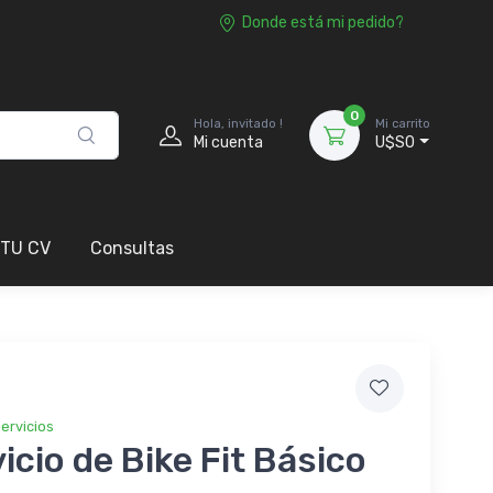
Donde está mi pedido?
0
Hola, invitado !
Mi carrito
Mi cuenta
U$S0
 TU CV
Consultas
ervicios
icio de Bike Fit Básico