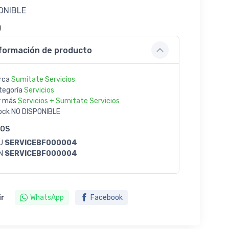
ONIBLE
0
formación de producto
rca
Sumitate Servicios
tegoría
Servicios
r más
Servicios + Sumitate Servicios
ock
NO DISPONIBLE
GOS
U
SERVICEBF000004
N
SERVICEBF000004
ir
WhatsApp
Facebook