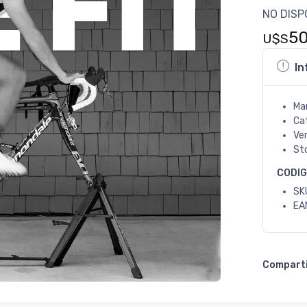
NO DISP
5
U$S
In
Ma
Ca
Ve
St
CODI
SK
EA
Compart