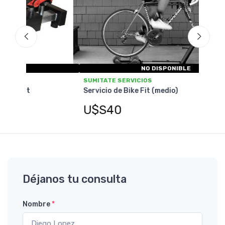
NO DISPONIBLE
SUMITATE SERVICIOS
SUMI
Servicio de Bike Fit (medio)
Serv
U$S40
U$
Déjanos tu consulta
Nombre
*