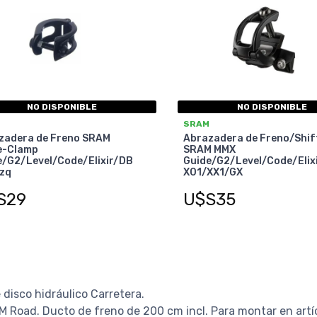
NO DISPONIBLE
NO DISPONIBLE
SRAM
zadera de Freno SRAM
Abrazadera de Freno/Shif
e-Clamp
SRAM MMX
e/G2/Level/Code/Elixir/DB
Guide/G2/Level/Code/Elix
Izq
X01/XX1/GX
S29
U$S35
disco hidráulico Carretera.
M Road. Ducto de freno de 200 cm incl. Para montar en artíc