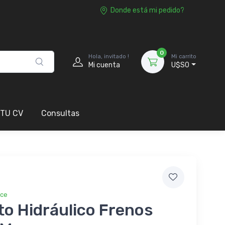
Donde está mi pedido?
0
Hola, invitado !
Mi carrito
Mi cuenta
U$S0
 TU CV
Consultas
ice
o Hidráulico Frenos