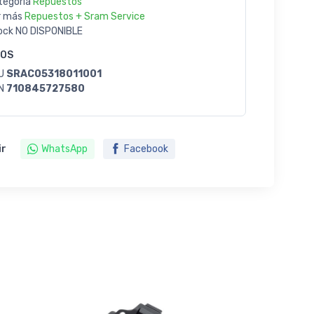
tegoría
Repuestos
r más
Repuestos + Sram Service
ock
NO DISPONIBLE
GOS
U
SRAC05318011001
N
710845727580
ir
WhatsApp
Facebook