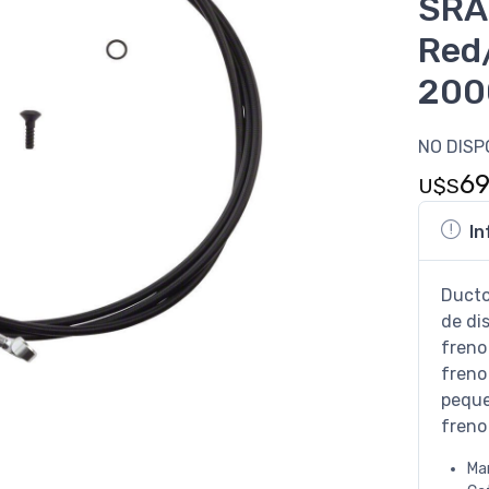
SR
Red
200
NO DISP
6
U$S
In
Ducto
de di
freno
freno
peque
freno
Ma