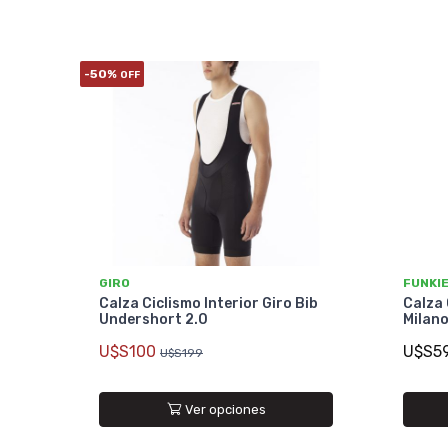
-50%
OFF
GIRO
FUNKI
Calza Ciclismo Interior Giro Bib
Calza 
Undershort 2.0
Milano
U$S100
U$S5
U$S199
Ver opciones