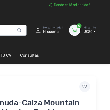
Donde está mi pedido?
0
Hola, invitado !
Mi carrito
Mi cuenta
U$S0
 TU CV
Consultas
muda-Calza Mountain