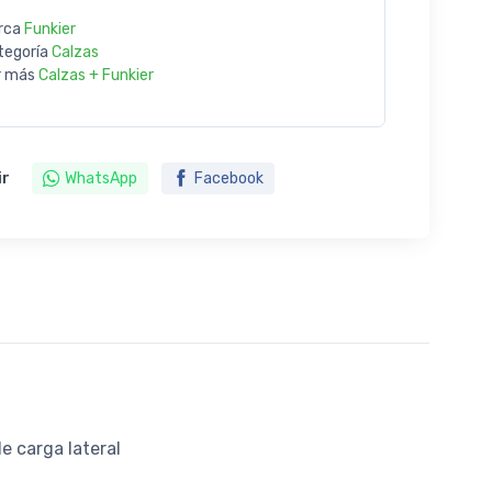
rca
Funkier
tegoría
Calzas
r más
Calzas + Funkier
ir
WhatsApp
Facebook
de carga lateral