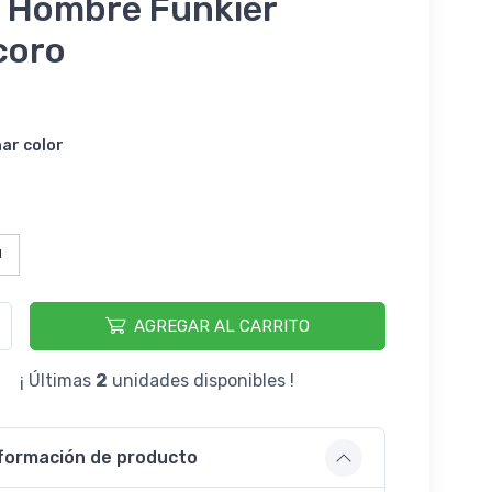
e Hombre Funkier
coro
nar color
M
AGREGAR AL CARRITO
¡ Últimas
2
unidades disponibles !
formación de producto