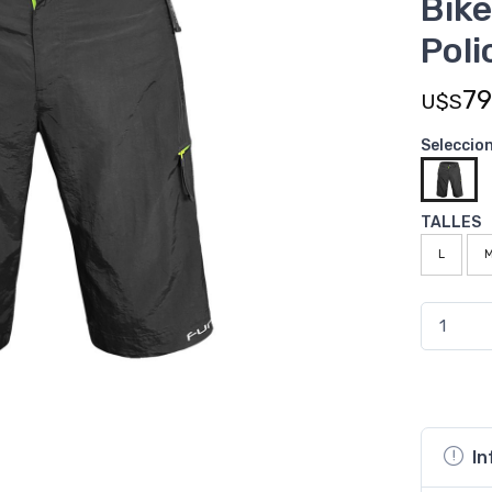
Bik
Poli
79
U$S
Seleccio
TALLES
L
In