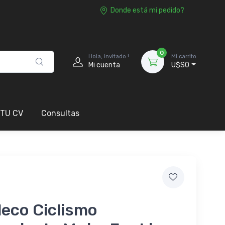
Donde está mi pedido?
0
Hola, invitado !
Mi carrito
Mi cuenta
U$S0
 TU CV
Consultas
eco Ciclismo