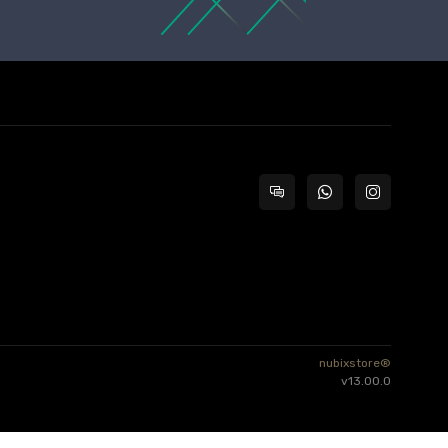
nubixstore®
v13.00.0