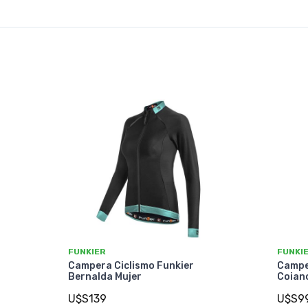
FUNKIER
FUNKI
Campera Ciclismo Funkier
Campe
Bernalda Mujer
Coian
U$S139
U$S9