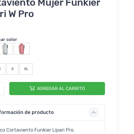
aviento Mujer Funkier
ri W Pro
5
nar color
M
S
XL
AGREGAR AL CARRITO
formación de producto
co Cortaviento Funkier Lipari Pro,