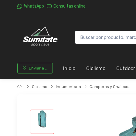
WhatsApp
Consultas online
Inicio
Ciclismo
Outdoor
Enviar a ...
Ciclismo
Indumentaria
Camperas y Chalecos