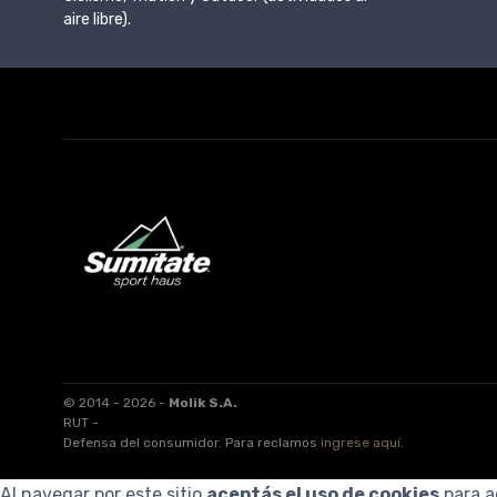
aire libre).
© 2014 - 2026 -
Molik S.A.
RUT -
Defensa del consumidor. Para reclamos
ingrese aquí
.
Al navegar por este sitio
aceptás el uso de cookies
para a