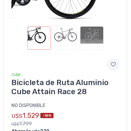
CUBE
Bicicleta de Ruta Aluminio
Cube Attain Race 28
NO DISPONIBLE
1.529
U$S
-15%
1.799
U$S