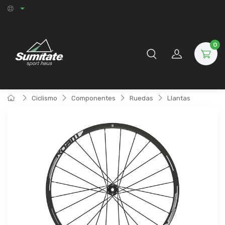
0
Ciclismo
Componentes
Ruedas
Llantas