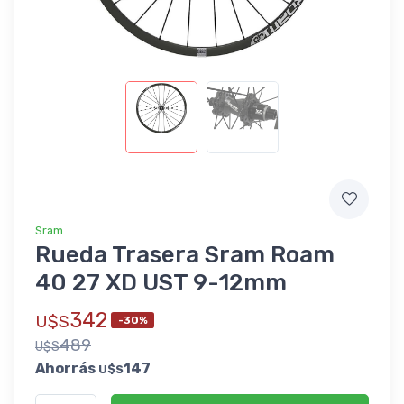
Sram
Rueda Trasera Sram Roam
40 27 XD UST 9-12mm
342
U$S
-30%
489
U$S
Ahorrás
147
U$S