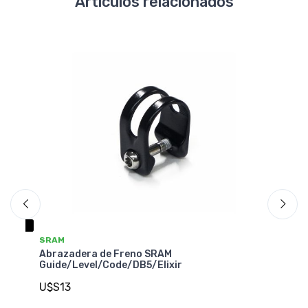
Artículos relacionados
NO DISPONIBLE
SRAM
Abrazadera de Freno SRAM Hinge-Clamp
Guide/G2/Level/Code/Elixir/DB Der/Izq
U$S29