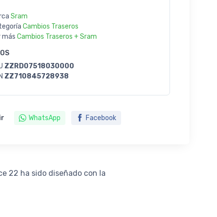
rca
Sram
tegoría
Cambios Traseros
r más
Cambios Traseros + Sram
GOS
U
ZZRD07518030000
N
ZZ710845728938
ir
WhatsApp
Facebook
ce 22 ha sido diseñado con la