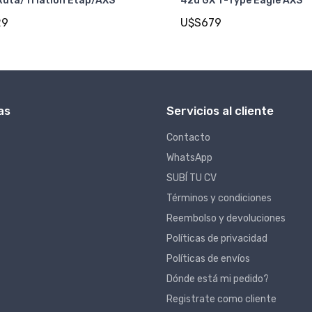
uta/Triatlon Etap/AXS
42d GX T-Type Eagle AXS
29
U$S679
as
Servicios al cliente
Contacto
WhatsApp
SUBÍ TU CV
Términos y condiciones
Reembolso y devoluciones
Políticas de privacidad
Políticas de envíos
Dónde está mi pedido?
Registrate como cliente