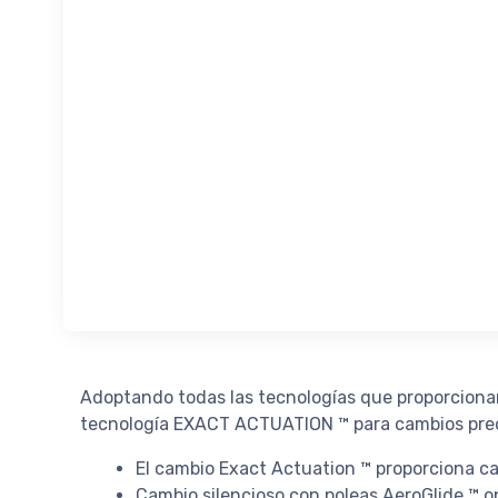
Adoptando todas las tecnologías que proporcionan
tecnología EXACT ACTUATION ™ para cambios preci
El cambio Exact Actuation ™ proporciona ca
Cambio silencioso con poleas AeroGlide ™ o