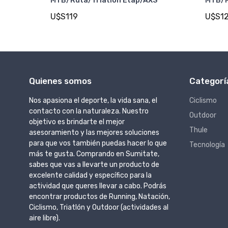
MTB/Ruta/Triatlon Etap/AXS
MTB/R
U$S119
U$S1
Quienes somos
Categorí
Nos apasiona el deporte, la vida sana, el
Ciclismo
contacto con la naturaleza. Nuestro
Outdoor
objetivo es brindarte el mejor
Thule
asesoramiento y las mejores soluciones
para que vos también puedas hacer lo que
Tecnología
más te gusta. Comprando en Sumitate,
sabes que vas a llevarte un producto de
excelente calidad y específico para la
actividad que queres llevar a cabo. Podrás
encontrar productos de Running, Natación,
Ciclismo, Triatlón y Outdoor (actividades al
aire libre).