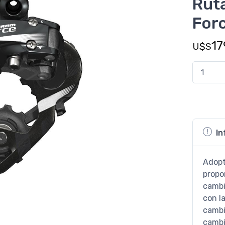
Ruta
Forc
17
U$S
In
Adopt
propo
cambi
con l
cambi
camb