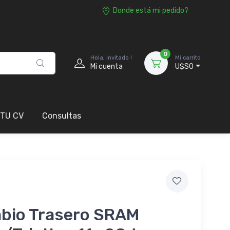
Donde está mi pedido?
0
Hola, invitado !
Mi carrito
Mi cuenta
U$S0
 TU CV
Consultas
bio Trasero SRAM