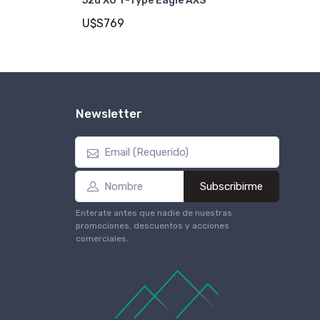
52d X0 T-Type Eagle AXS
U$S769
Newsletter
Subscribirme
Enterate antes que nadie de nuestras
promociones, descuentos y acciones
comerciales.