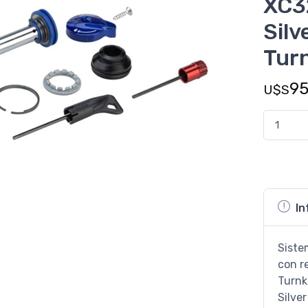
XC3
Sil
Tur
9
U$S
In
Siste
con r
Turnk
Silver