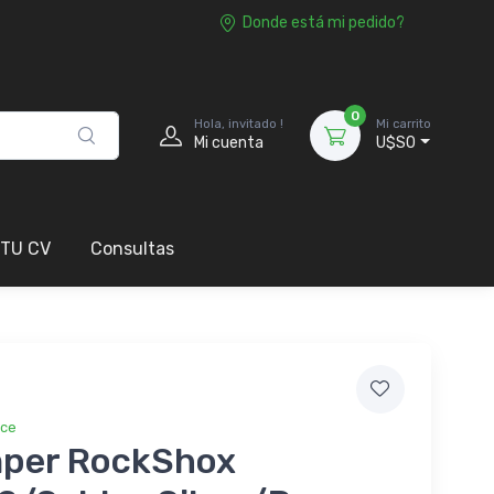
Donde está mi pedido?
0
Hola, invitado !
Mi carrito
Mi cuenta
U$S0
 TU CV
Consultas
ice
per RockShox