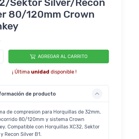
2/Sektor Silver/Recon
ver 80/120mm Crown
nkey
5
AGREGAR AL CARRITO
¡ Última
unidad
disponible !
formación de producto
ma de compresion para Horquillas de 32mm,
ecorrido 80/120mm y sistema Crown
ey. Compatible con Horquillas XC32, Sektor
 y Recon Silver B1.