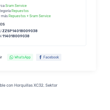
rca
Sram Service
tegoría
Repuestos
r más
Repuestos + Sram Service
GOS
U
ZZSP14018009038
N
114018009038
ir
WhatsApp
Facebook
le con Horquillas XC32, Sektor