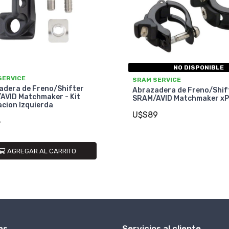
NO DISPONIBLE
SERVICE
SRAM SERVICE
adera de Freno/Shifter
Abrazadera de Freno/Shif
AVID Matchmaker - Kit
SRAM/AVID Matchmaker xP
cion Izquierda
U$S89
5
AGREGAR AL CARRITO
as
Servicios al cliente