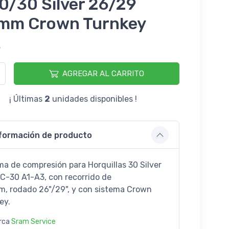
0/30 Silver 26/29
mm Crown Turnkey
5
AGREGAR AL CARRITO
¡ Últimas
2
unidades disponibles !
formación de producto
ma de compresión para Horquillas 30 Silver
XC-30 A1-A3, con recorrido de
, rodado 26"/29", y con sistema Crown
ey.
rca
Sram Service