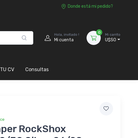
Donde está mi pedido?
0
Hola, invitado !
Mi carrito
Mi cuenta
U$S0
 TU CV
Consultas
ice
per RockShox