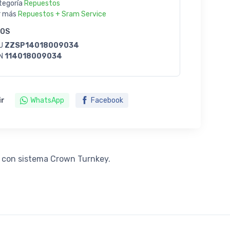
tegoría
Repuestos
r más
Repuestos + Sram Service
GOS
U
ZZSP14018009034
N
114018009034
ir
WhatsApp
Facebook
y con sistema Crown Turnkey.