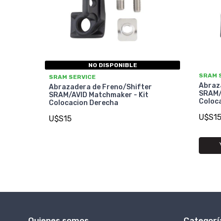
NO DISPONIBLE
SRAM 
SRAM SERVICE
Abraz
Abrazadera de Freno/Shifter
SRAM/
SRAM/AVID Matchmaker - Kit
Coloca
Colocacion Derecha
U$S1
U$S15
Quienes somos
Categorí