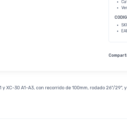
Ca
Ve
CODI
SK
EA
Compart
A1 y XC-30 A1-A3, con recorrido de 100mm, rodado 26"/29", 