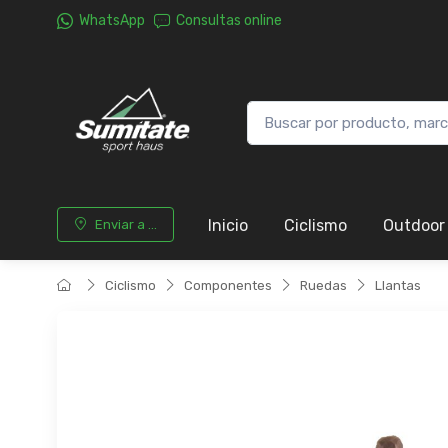
WhatsApp
Consultas online
Inicio
Ciclismo
Outdoor
Enviar a ...
Ciclismo
Componentes
Ruedas
Llantas