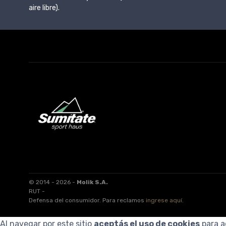
aire libre).
© 2014 - 2026 -
Molik S.A.
RUT -
Defensa del consumidor. Para reclamos
ingrese aquí
.
Al navegar por este sitio
aceptás el uso de cookies
para a