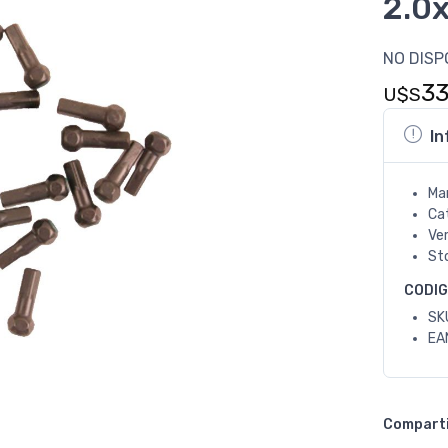
2.0
NO DISP
3
U$S
In
Ma
Ca
Ve
St
CODI
SK
EA
Compart