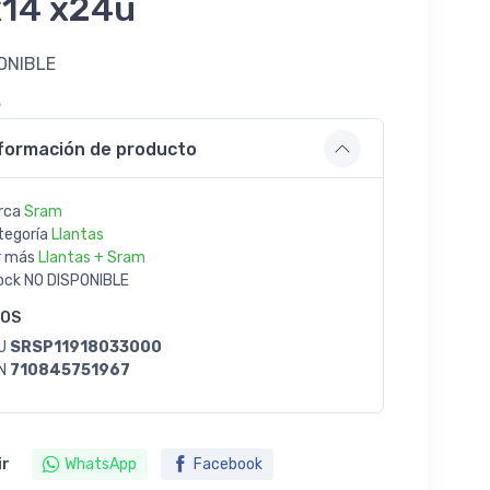
x14 x24u
ONIBLE
3
formación de producto
rca
Sram
tegoría
Llantas
r más
Llantas + Sram
ock
NO DISPONIBLE
GOS
U
SRSP11918033000
N
710845751967
ir
WhatsApp
Facebook