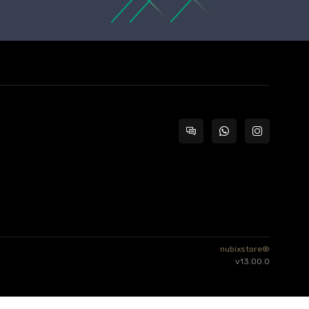
nubixstore®
v13.00.0