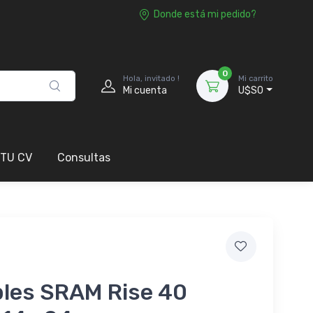
Donde está mi pedido?
0
Hola, invitado !
Mi carrito
Mi cuenta
U$S0
 TU CV
Consultas
ples SRAM Rise 40