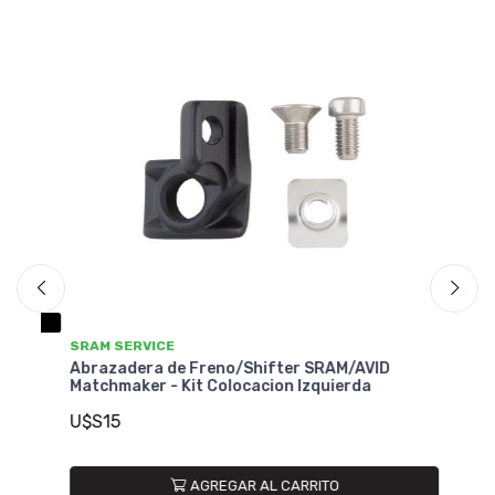
SRAM SERVICE
SR
Abrazadera de Freno/Shifter SRAM/AVID
Ab
Matchmaker - Kit Colocacion Izquierda
Ma
U$S15
U
AGREGAR AL CARRITO