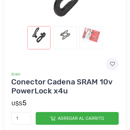
Sram
Conector Cadena SRAM 10v
PowerLock x4u
5
U$S
AGREGAR AL CARRITO