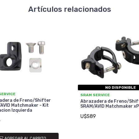
Artículos relacionados
NO DISPONIBLE
SERVICE
SRAM SERVICE
adera de Freno/Shifter
Abrazadera de Freno/Shif
AVID Matchmaker - Kit
SRAM/AVID Matchmaker xP
cion Izquierda
U$S89
5
AGREGAR AL CARRITO