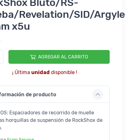
kShox Bluto/RS-
eba/Revelation/SID/Argyle
m x5u
6
AGREGAR AL CARRITO
¡ Última
unidad
disponible !
formación de producto
OS: Espaciadores de recorrido de muelle
las horquillas de suspensión de RockShox de
.
rca
Sram Service