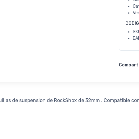
Ca
Ve
CODI
SK
EA
Compart
quillas de suspension de RockShox de 32mm . Compatible con