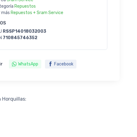
tegoría
Repuestos
r más
Repuestos + Sram Service
GOS
U
RSSP14018032003
N
710845746352
ir
WhatsApp
Facebook
 Horquillas: