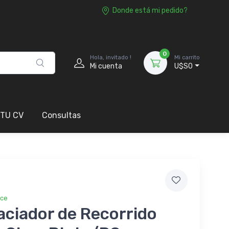
Donde está mi pedido?
0
Hola, invitado !
Mi carrito
Mi cuenta
U$S0
 TU CV
Consultas
ice
ciador de Recorrido