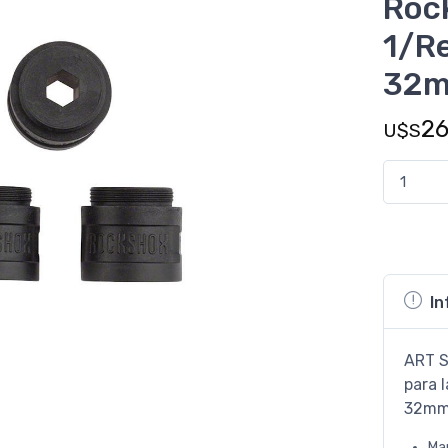
Roc
1/R
32m
2
U$S
In
ART S
para 
32mm
Ma