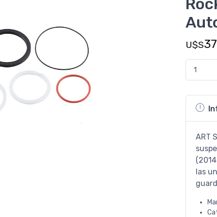
Roc
Aut
37
U$S
In
ART S
suspe
(2014
las u
guard
Ma
Ca