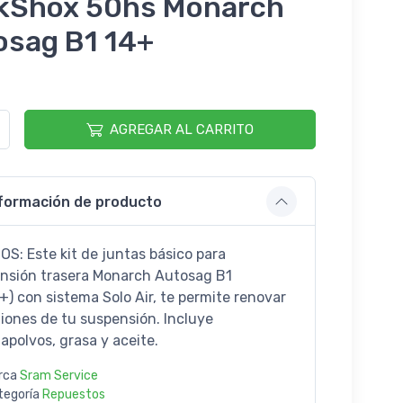
kShox 50hs Monarch
osag B1 14+
AGREGAR AL CARRITO
formación de producto
OS: Este kit de juntas básico para
nsión trasera Monarch Autosag B1
+) con sistema Solo Air, te permite renovar
niones de tu suspensión. Incluye
apolvos, grasa y aceite.
rca
Sram Service
tegoría
Repuestos