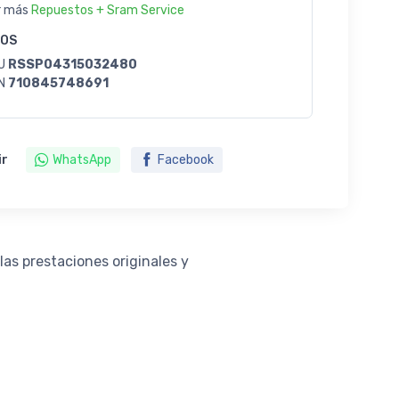
r más
Repuestos + Sram Service
GOS
U
RSSP04315032480
N
710845748691
ir
WhatsApp
Facebook
las prestaciones originales y