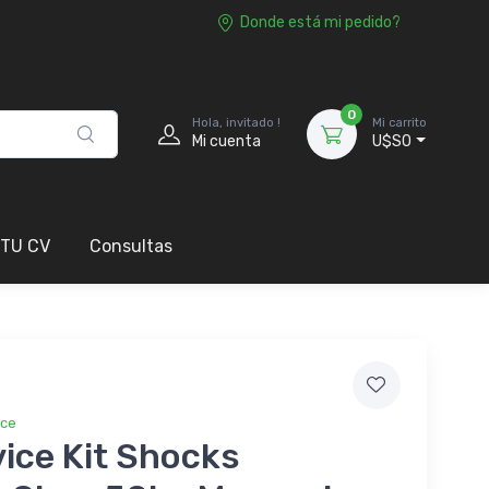
Donde está mi pedido?
0
Hola, invitado !
Mi carrito
Mi cuenta
U$S0
 TU CV
Consultas
ice
ice Kit Shocks