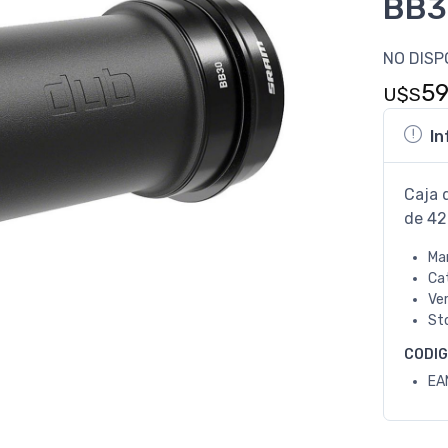
BB3
NO DISP
5
U$S
In
Caja 
de 42
Ma
Ca
Ve
St
CODI
EA