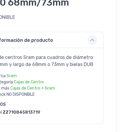
0 68mm/73mm
ONIBLE
9
formación de producto
de centros Sram para cuadros de diámetro
mm y largo de 68mm o 73mm y bielas DUB
rca
Sram
tegoría
Cajas de Centro
r más
Cajas de Centro + Sram
ock
NO DISPONIBLE
GOS
N
ZZ710845813719