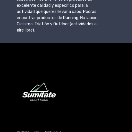
excelente calidad y específico para la
actividad que queres llevar a cabo. Podrás
encontrar productos de Running, Natación,
Ciclismo, Triatlón y Outdoor (actividades al
aire libre).