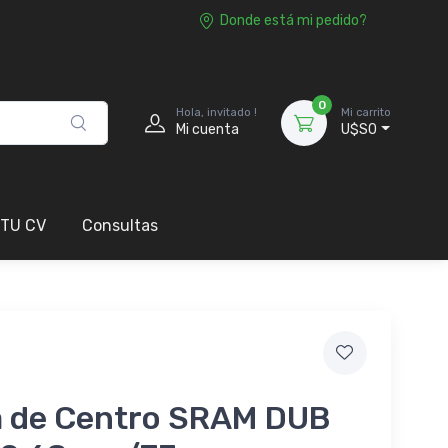
Donde está mi pedido?
0
Hola, invitado !
Mi carrito
Mi cuenta
U$S0
 TU CV
Consultas
a de Centro SRAM DUB