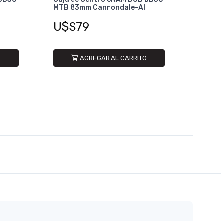
MTB 83mm Cannondale-AI
U$S79
O
AGREGAR AL CARRITO