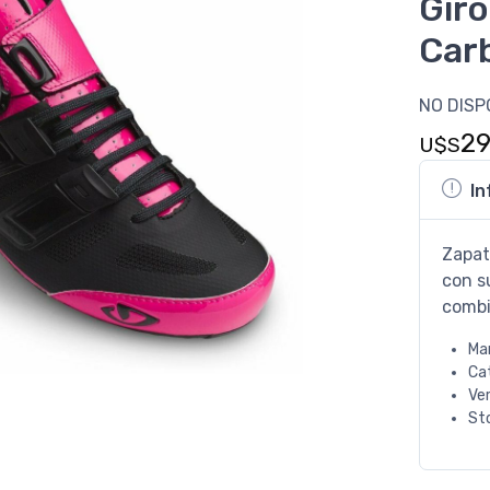
Giro
Car
NO DISP
2
U$S
In
Zapati
con s
combi
Ma
Ca
Ve
St