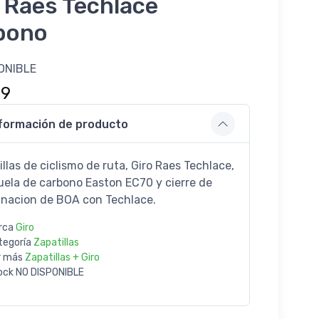
 Raes Techlace
bono
ONIBLE
99
formación de producto
llas de ciclismo de ruta, Giro Raes Techlace,
uela de carbono Easton EC70 y cierre de
nacion de BOA con Techlace.
rca
Giro
tegoría
Zapatillas
r más
Zapatillas + Giro
ock
NO DISPONIBLE