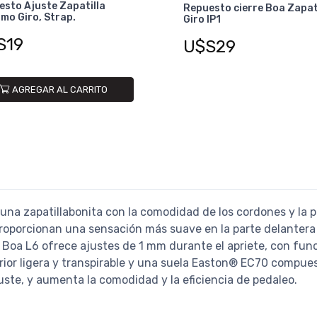
sto Ajuste Zapatilla
Repuesto cierre Boa Zapat
smo Giro, Strap.
Giro IP1
S19
U$S29
AGREGAR AL CARRITO
 una zapatillabonita con la comodidad de los cordones y la p
roporcionan una sensación más suave en la parte delantera 
 Boa L6 ofrece ajustes de 1 mm durante el apriete, con fun
or ligera y transpirable y una suela Easton® EC70 compuesta.
uste, y aumenta la comodidad y la eficiencia de pedaleo.