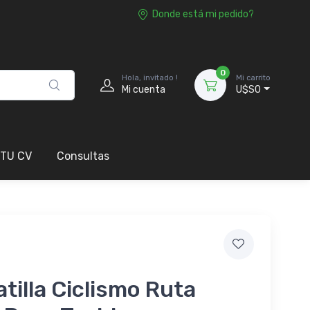
Donde está mi pedido?
0
Hola, invitado !
Mi carrito
Mi cuenta
U$S0
 TU CV
Consultas
tilla Ciclismo Ruta