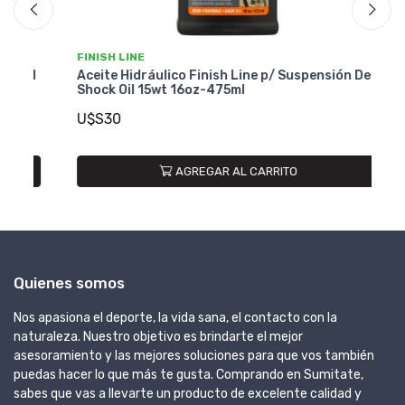
FINISH LINE
FI
el
Aceite Hidráulico Finish Line p/ Suspensión Del
Ac
Shock Oil 15wt 16oz-475ml
Sh
U$S30
U
AGREGAR AL CARRITO
Quienes somos
Nos apasiona el deporte, la vida sana, el contacto con la
naturaleza. Nuestro objetivo es brindarte el mejor
asesoramiento y las mejores soluciones para que vos también
puedas hacer lo que más te gusta. Comprando en Sumitate,
sabes que vas a llevarte un producto de excelente calidad y