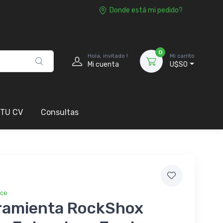
Donde está mi pedido?
0
Hola, invitado !
Mi carrito
Mi cuenta
U$S0
 TU CV
Consultas
ice
ramienta RockShox