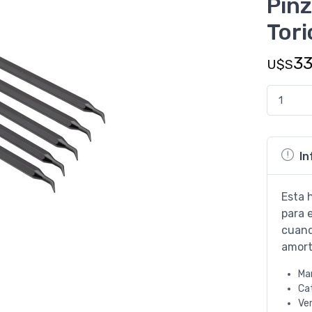
Pin
Tori
3
U$S
In
Esta 
para e
cuand
amort
Ma
Ca
Ve