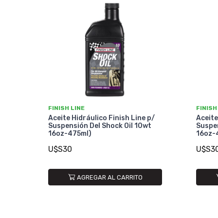
FINISH LINE
FINISH
Aceite Hidráulico Finish Line p/
Aceite
Suspensión Del Shock Oil 10wt
Suspen
16oz-475ml)
16oz-
U$S30
U$S3
AGREGAR AL CARRITO