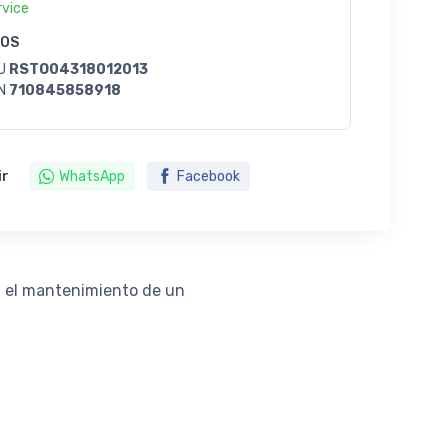
rvice
GOS
U
RSTO04318012013
N
710845858918
ir
WhatsApp
Facebook
za el mantenimiento de un