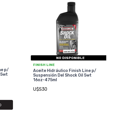
NO DISPONIBLE
FINISH LINE
ne p/
Aceite Hidráulico Finish Line p/
.5wt
Suspensión Del Shock Oil 5wt
16oz-475ml
U$S30
O