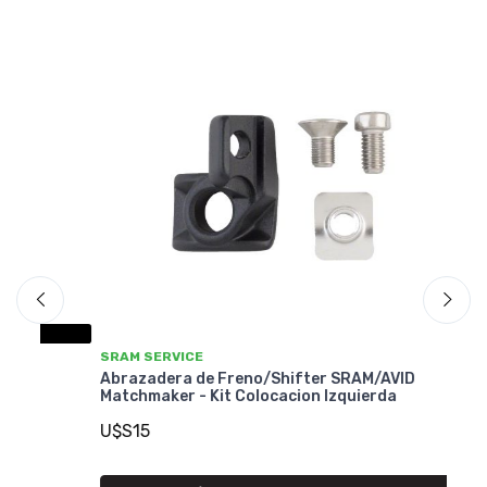
SRAM SERVICE
SR
Abrazadera de Freno/Shifter SRAM/AVID
Ab
Matchmaker - Kit Colocacion Izquierda
Ma
U$S15
U