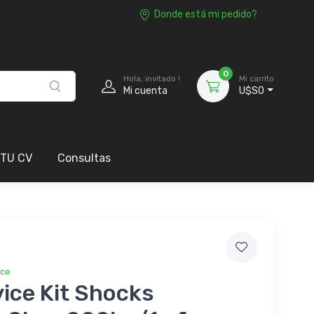
Donde está mi pedido?
0
Hola, invitado !
Mi carrito
Mi cuenta
U$S0
 TU CV
Consultas
ice
ice Kit Shocks