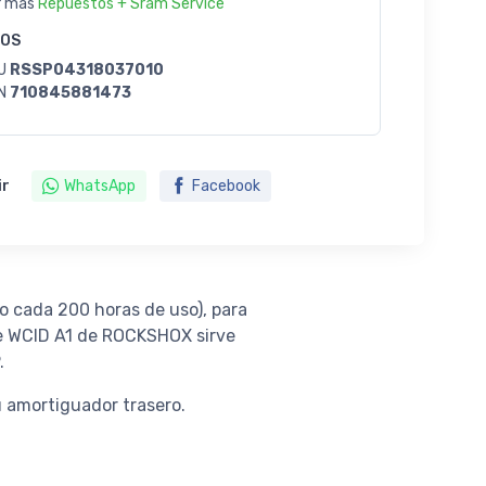
r más
Repuestos + Sram Service
GOS
U
RSSP04318037010
N
710845881473
ir
WhatsApp
Facebook
o cada 200 horas de uso), para
xe WCID A1 de ROCKSHOX sirve
.
u amortiguador trasero.