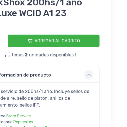
kShox 200hs/1 año
Luxe WCID A1 23
9
AGREGAR AL CARRITO
¡ Últimas
2
unidades disponibles !
formación de producto
 servicio de 200hs/1 año. Incluye sellos de
de aire, sello de pistón, anillos de
amiento, sellos IFP.
rca
Sram Service
tegoría
Repuestos