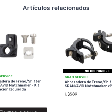
Artículos relacionados
NO DISPONIBLE
SERVICE
SRAM SERVICE
adera de Freno/Shifter
Abrazadera de Freno/Shif
AVID Matchmaker - Kit
SRAM/AVID Matchmaker xP
cion Izquierda
U$S89
5
AGREGAR AL CARRITO