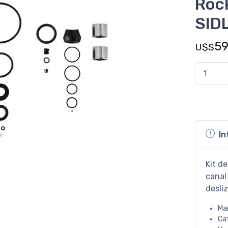
Roc
SID
5
U$S
In
Kit de
canal 
desliz
Ma
Ca