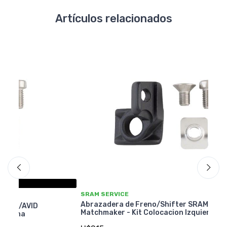
Artículos relacionados
SRAM SERVICE
SR
Abrazadera de Freno/Shifter SRAM/AVID
Ab
Matchmaker - Kit Colocacion Izquierda
Ma