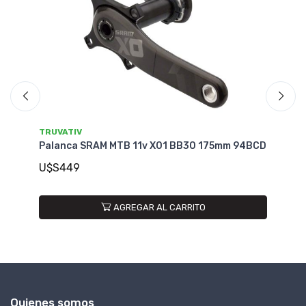
SRAM
94BCD
Palanca SRAM Ruta Rival DUB Power Meter
172.5mm DM
U$S449
AGREGAR AL CARRITO
Quienes somos