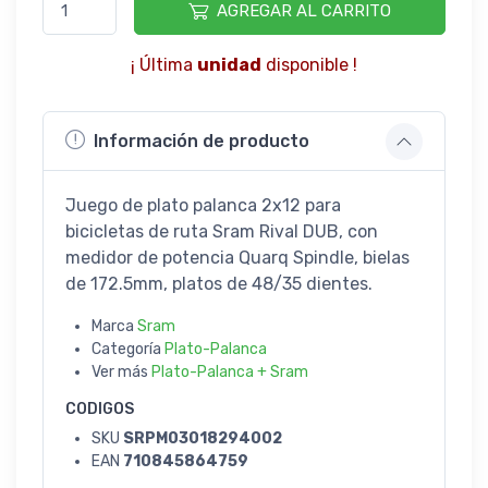
AGREGAR AL CARRITO
¡ Última
unidad
disponible !
Información de producto
Juego de plato palanca 2x12 para
bicicletas de ruta Sram Rival DUB, con
medidor de potencia Quarq Spindle, bielas
de 172.5mm, platos de 48/35 dientes.
Marca
Sram
Categoría
Plato-Palanca
Ver más
Plato-Palanca + Sram
CODIGOS
SKU
SRPM03018294002
EAN
710845864759