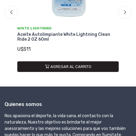
WHITE LIGHTNING
WH
Aceite Autolimpiante White Lightning Clean
Ac
Ride 2 OZ 60ml
Ri
U$S11
U
AGREGAR AL CARRITO
Quienes somos
Nos apasiona el deporte, la vida sana, el contacto con la
naturaleza. Nuestro objetivo es brindarte el mejor
asesoramiento y las mejores soluciones para que vos también
puedas hacer lo que más te gusta. Comprando en Sumitate,