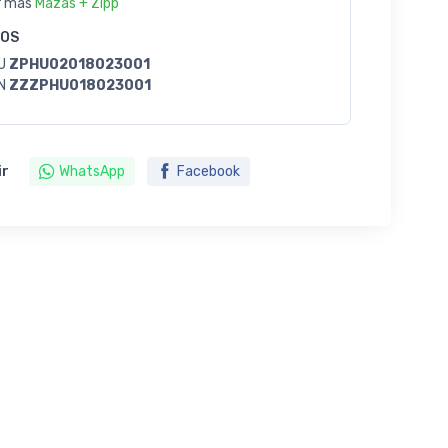
r más
Mazas + Zipp
GOS
U
ZPHU02018023001
N
ZZZPHU018023001
ir
WhatsApp
Facebook