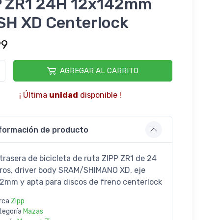
P ZR1 24H 12x142mm
SH XD Centerlock
99
AGREGAR AL CARRITO
¡ Última
unidad
disponible !
formación de producto
trasera de bicicleta de ruta ZIPP ZR1 de 24
ros, driver body SRAM/SHIMANO XD, eje
2mm y apta para discos de freno centerlock
rca
Zipp
tegoría
Mazas