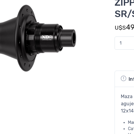
ZIP
SR/
4
U$S
In
Maza 
aguje
12x14
Ma
Ca