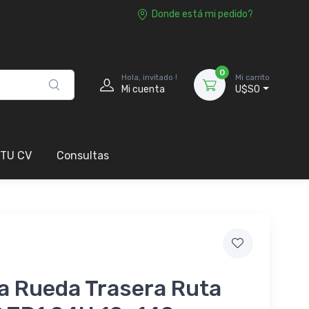
Donde está mi pedido?
0
Hola, invitado !
Mi carrito
Mi cuenta
U$S0
 TU CV
Consultas
a Rueda Trasera Ruta