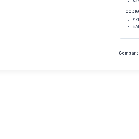
Ve
CODI
SK
EA
Compart