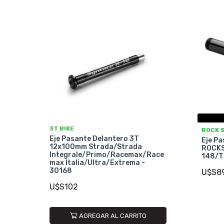
3T BIKE
ROCK 
Eje Pasante Delantero 3T
Eje Pa
12x100mm Strada/Strada
ROCKS
Integrale/Primo/Racemax/Race
148/T
max Italia/Ultra/Extrema -
30168
U$S8
U$S102
AGREGAR AL CARRITO