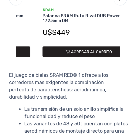
SRAM
SRA
mm
Palanca SRAM Ruta Rival DUB Power Meter
Pala
172.5mm DM
Met
U$S449
U$
AGREGAR AL CARRITO
El juego de bielas SRAM RED® 1 ofrece a los
corredores más exigentes la combinación
perfecta de características: aerodinámica,
durabilidad y simplicidad.
La transmisión de un solo anillo simplifica la
funcionalidad y reduce el peso
Las variantes de 48 y 50t cuentan con platos
aerodinámicos de montaje directo para una