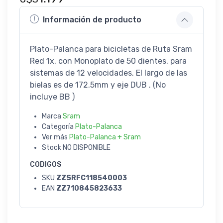
Información de producto
Plato-Palanca para bicicletas de Ruta Sram
Red 1x, con Monoplato de 50 dientes, para
sistemas de 12 velocidades. El largo de las
bielas es de 172.5mm y eje DUB . (No
incluye BB )
Marca
Sram
Categoría
Plato-Palanca
Ver más
Plato-Palanca + Sram
Stock
NO DISPONIBLE
CODIGOS
SKU
ZZSRFC118540003
EAN
ZZ710845823633