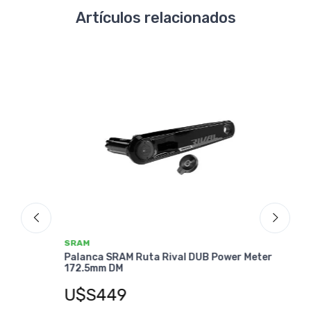
Artículos relacionados
SRAM
SRA
mm
Palanca SRAM Ruta Rival DUB Power Meter
Pala
172.5mm DM
Met
U$S449
U$