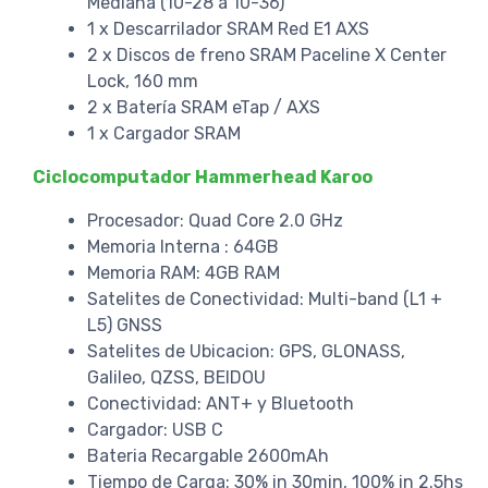
Mediana (10-28 a 10-36)
1 x Descarrilador SRAM Red E1 AXS
2 x Discos de freno SRAM Paceline X Center
Lock, 160 mm
2 x Batería SRAM eTap / AXS
1 x Cargador SRAM
Ciclocomputador Hammerhead Karoo
Procesador: Quad Core 2.0 GHz
Memoria Interna : 64GB
Memoria RAM: 4GB RAM
Satelites de Conectividad: Multi-band (L1 +
L5) GNSS
Satelites de Ubicacion: GPS, GLONASS,
Galileo, QZSS, BEIDOU
Conectividad: ANT+ y Bluetooth
Cargador: USB C
Bateria Recargable 2600mAh
Tiempo de Carga: 30% in 30min, 100% in 2.5hs