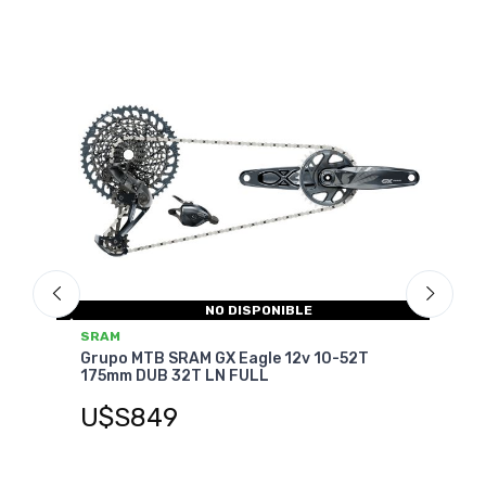
-20%
O
NO DISPONIBLE
SRA
SRAM
Grup
Grupo MTB SRAM GX Eagle 12v 10-52T
175
175mm DUB 32T LN FULL
U$S
U$S849