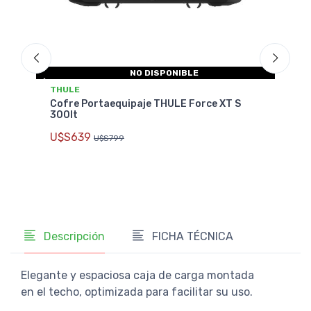
NO DISPONIBLE
THULE
THU
e
Cofre Portaequipaje THULE Force XT S
Cofr
300lt
396l
U$S639
U$S
U$S799
Descripción
FICHA TÉCNICA
Elegante y espaciosa caja de carga montada
en el techo, optimizada para facilitar su uso.