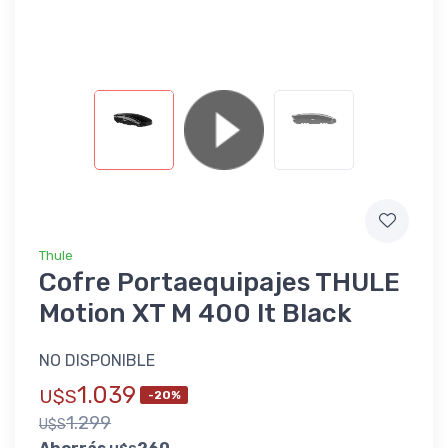
Thule
Cofre Portaequipajes THULE
Motion XT M 400 lt Black
NO DISPONIBLE
1.039
U$S
-20%
1.299
U$S