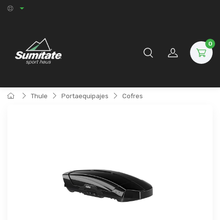
0
Thule
Portaequipajes
Cofres