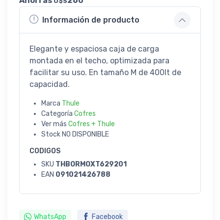
Ahorrás
260
U$S
Información de producto
Elegante y espaciosa caja de carga
montada en el techo, optimizada para
facilitar su uso. En tamaño M de 400lt de
capacidad.
Marca
Thule
Categoría
Cofres
Ver más
Cofres + Thule
Stock
NO DISPONIBLE
CODIGOS
SKU
THBORMOXT629201
EAN
091021426788
WhatsApp
Facebook