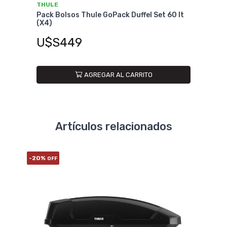
THULE
THU
Pack Bolsos Thule GoPack Duffel Set 60 lt
Bols
(X4)
U$
U$S449
AGREGAR AL CARRITO
Artículos relacionados
-20%
-20%
OFF
O